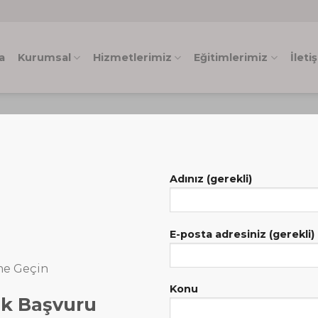
a
Kurumsal
Hizmetlerimiz
Eğitimlerimiz
İleti
Adınız (gerekli)
E-posta adresiniz (gerekli)
ime Geçin
Konu
uk Başvuru