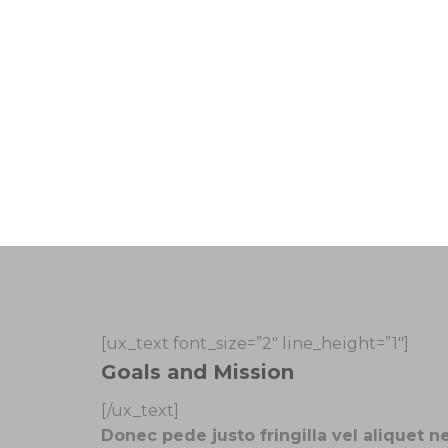
[ux_text font_size=”2″ line_height=”1″]
Goals and Mission
[/ux_text]
Donec pede justo fringilla vel aliquet n