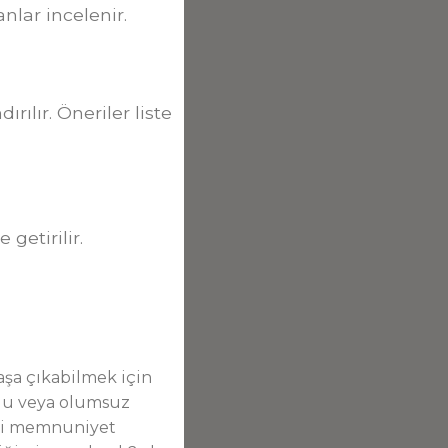
nlar incelenir.
rılır. Öneriler liste
getirilir.
şa çıkabilmek için
mlu veya olumsuz
ekli memnuniyet