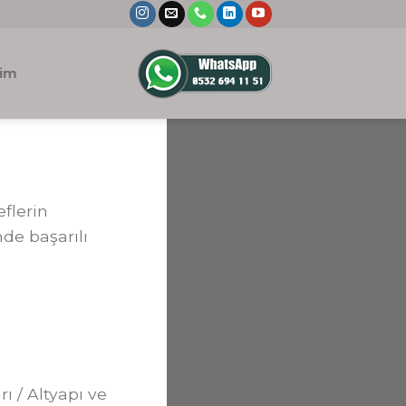
şim
eflerin
nde başarılı
ı / Altyapı ve