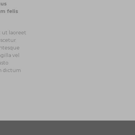
cus
m felis
ut laoreet
ascetur
entesque
illa vel
usto
m dictum