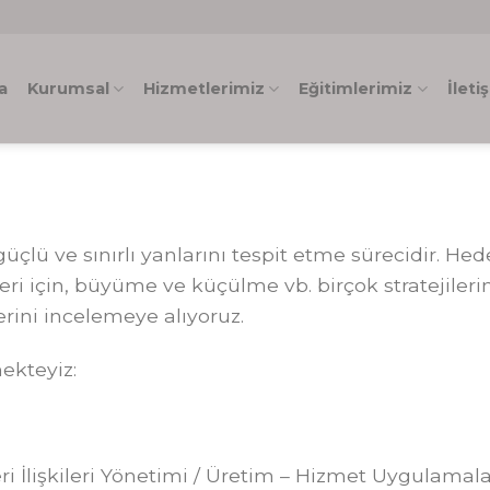
a
Kurumsal
Hizmetlerimiz
Eğitimlerimiz
İleti
güçlü ve sınırlı yanlarını tespit etme sürecidir. Hed
leri için, büyüme ve küçülme vb. birçok stratejileri
rini incelemeye alıyoruz.
ekteyiz:
i İlişkileri Yönetimi / Üretim – Hizmet Uygulamalar