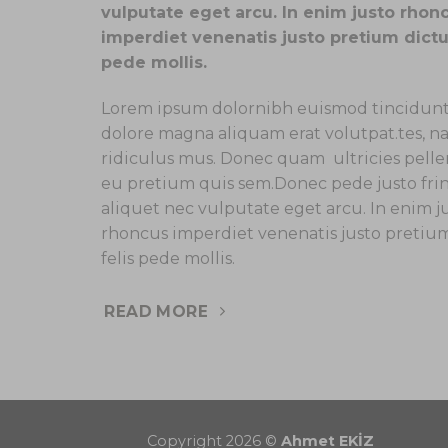
vulputate eget arcu. In enim justo rhon
imperdiet venenatis justo pretium dictu
pede mollis.
Lorem ipsum dolornibh euismod tincidunt 
dolore magna aliquam erat volutpat.tes, n
ridiculus mus. Donec quam ultricies pell
eu pretium quis sem.Donec pede justo fring
aliquet nec vulputate eget arcu. In enim j
rhoncus imperdiet venenatis justo pretiu
felis pede mollis.
READ MORE
Copyright 2026 ©
Ahmet EKİZ