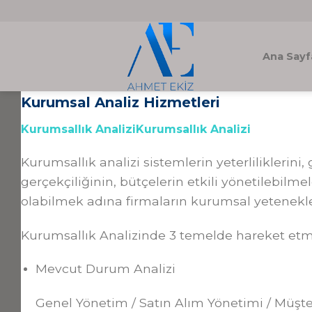
Skip
to
content
Ana Sayf
Kurumsal Analiz Hizmetleri
Kurumsallık Analizi
Kurumsallık Analizi
Kurumsallık analizi sistemlerin yeterliliklerini, 
gerçekçiliğinin, bütçelerin etkili yönetilebilme
olabilmek adına firmaların kurumsal yetenekle
Kurumsallık Analizinde 3 temelde hareket etm
Mevcut Durum Analizi
Genel Yönetim / Satın Alım Yönetimi / Müşter