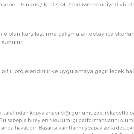
hasebe – Finans / İç-Dış Müşteri Memnuniyeti vb ala
le olan karşılaştırma çalışmaları detaylıca skorlandı
 sunulur.
fiil projelendirilir ve uygulamaya geçirilecek hale 
r tarafından kopyalanabildiği günümüzde, rekabetle ba
. Bu sebeple bireylerin kurum içi performanslarını olu
ısında hayatidir. Başarısı kanıtlanmış yapay zeka dest