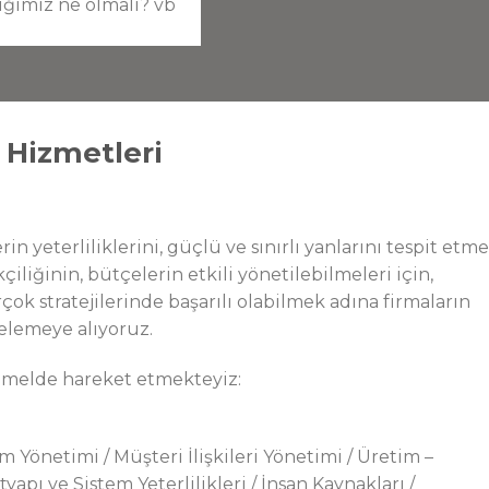
iğimiz ne olmalı? vb
 Hizmetleri
in yeterliliklerini, güçlü ve sınırlı yanlarını tespit etme
çiliğinin, bütçelerin etkili yönetilebilmeleri için,
k stratejilerinde başarılı olabilmek adına firmaların
elemeye alıyoruz.
emelde hareket etmekteyiz:
m Yönetimi / Müşteri İlişkileri Yönetimi / Üretim –
apı ve Sistem Yeterlilikleri / İnsan Kaynakları /