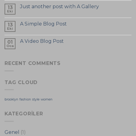
Just another post with A Gallery
13
Eki
A Simple Blog Post
13
Eki
A Video Blog Post
01
Oca
RECENT COMMENTS
TAG CLOUD
brooklyn
fashion
style
women
KATEGORILER
Genel
(1)