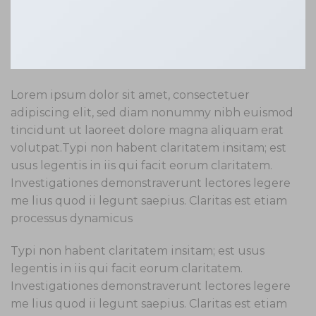
Lorem ipsum dolor sit amet, consectetuer
adipiscing elit, sed diam nonummy nibh euismod
tincidunt ut laoreet dolore magna aliquam erat
volutpat.Typi non habent claritatem insitam; est
usus legentis in iis qui facit eorum claritatem.
Investigationes demonstraverunt lectores legere
me lius quod ii legunt saepius. Claritas est etiam
processus dynamicus
Typi non habent claritatem insitam; est usus
legentis in iis qui facit eorum claritatem.
Investigationes demonstraverunt lectores legere
me lius quod ii legunt saepius. Claritas est etiam