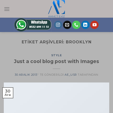
Skip
to
content
ETIKET ARŞIVLERI:
BROOKLYN
STYLE
Just a cool blog post with Images
30 ARALIK 2013
’' TE GÖNDERILDI
AE_USR
TARAFINDAN
30
Ara