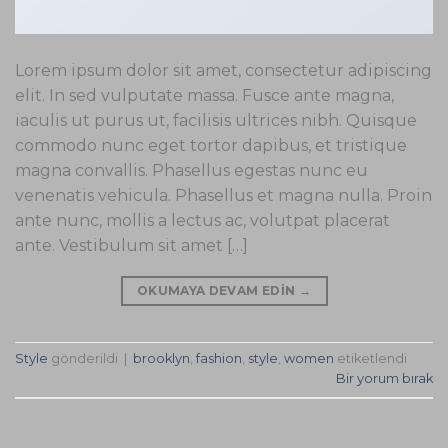
Lorem ipsum dolor sit amet, consectetur adipiscing
elit. In sed vulputate massa. Fusce ante magna,
iaculis ut purus ut, facilisis ultrices nibh. Quisque
commodo nunc eget tortor dapibus, et tristique
magna convallis. Phasellus egestas nunc eu
venenatis vehicula. Phasellus et magna nulla. Proin
ante nunc, mollis a lectus ac, volutpat placerat
ante. Vestibulum sit amet […]
OKUMAYA DEVAM EDIN
→
Style
gönderildi
|
brooklyn
,
fashion
,
style
,
women
etiketlendi
Bir yorum bırak