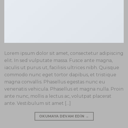
Lorem ipsum dolor sit amet, consectetur adipiscing
elit. In sed vulputate massa. Fusce ante magna,
iaculis ut purus ut, facilisis ultrices nibh. Quisque
commodo nunc eget tortor dapibus, et tristique
magna convallis. Phasellus egestas nunc eu
venenatis vehicula. Phasellus et magna nulla. Proin
ante nunc, mollis a lectus ac, volutpat placerat
ante. Vestibulum sit amet […]
OKUMAYA DEVAM EDIN
→