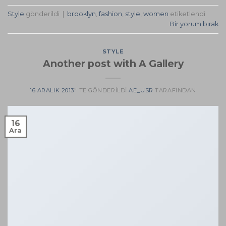
Style
gönderildi
|
brooklyn
,
fashion
,
style
,
women
etiketlendi
Bir yorum bırak
STYLE
Another post with A Gallery
16 ARALIK 2013
’' TE GÖNDERILDI
AE_USR
TARAFINDAN
16
Ara