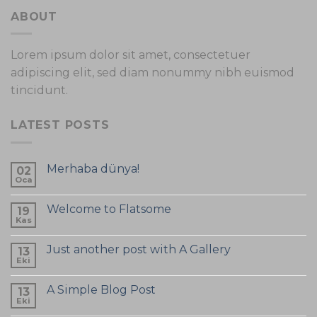
ABOUT
Lorem ipsum dolor sit amet, consectetuer
adipiscing elit, sed diam nonummy nibh euismod
tincidunt.
LATEST POSTS
Merhaba dünya!
02
Oca
Welcome to Flatsome
19
Kas
Just another post with A Gallery
13
Eki
A Simple Blog Post
13
Eki